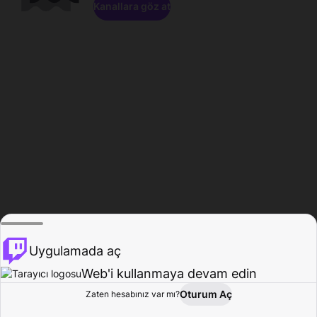
Kanallara göz at
Uygulamada aç
Web'i kullanmaya devam edin
Oturum Aç
Zaten hesabınız var mı?
Ana Sayfa
Gözat
Aktivite
Profil