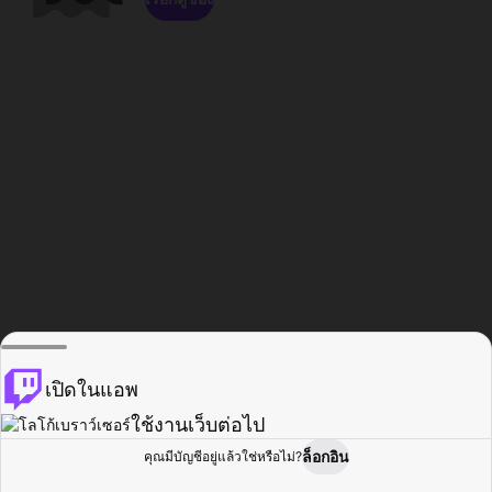
เปิดในแอพ
ใช้งานเว็บต่อไป
ล็อกอิน
คุณมีบัญชีอยู่แล้วใช่หรือไม่?
หน้าแรก
เรียกดู
กิจกรรม
โปรไฟล์