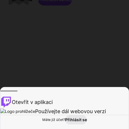
Otevřít v aplikaci
Používejte dál webovou verzi
Přihlásit se
Máte již účet?
Domů
Procházet
Aktivita
Profil