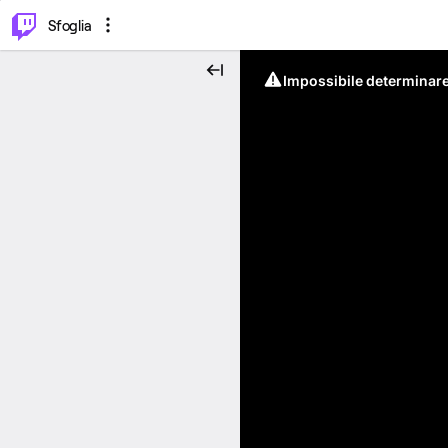
⌥
P
Sfoglia
Impossibile determinare