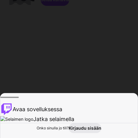
Avaa sovelluksessa
Jatka selaimella
Kirjaudu sisään
Onko sinulla jo tili?
Koti
Selaa
Toiminta
Profiili