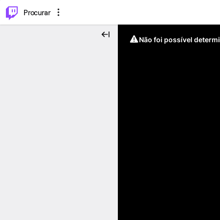
.
⌥
P
Procurar
Não foi possível determ