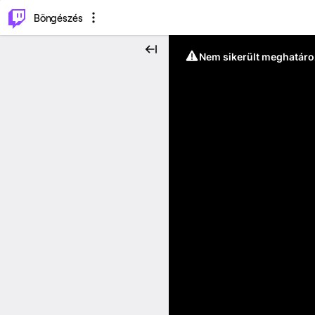
⌥
P
Böngészés
Nem sikerült meghatáro