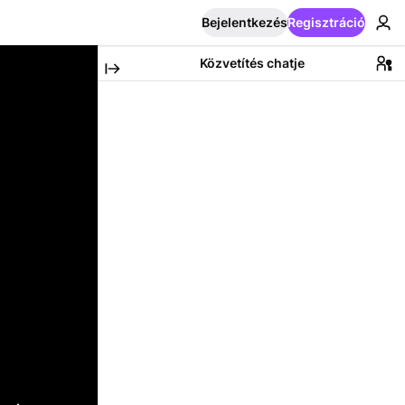
Bejelentkezés
Regisztráció
Közvetítés chatje