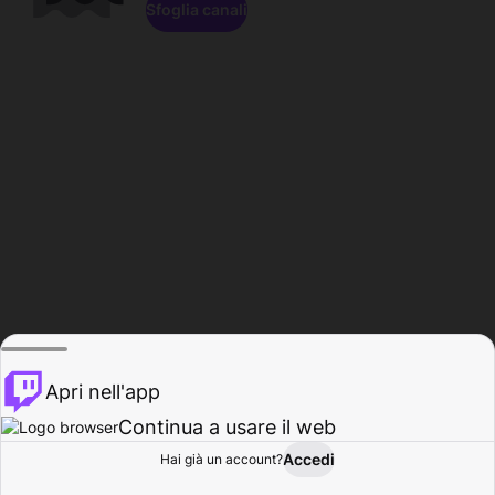
Sfoglia canali
Apri nell'app
Continua a usare il web
Accedi
Hai già un account?
Base
Sfoglia
Attività
Profilo