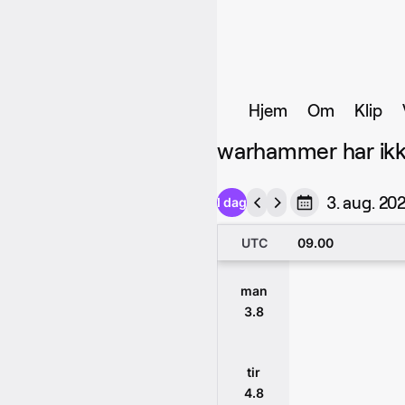
Hjem
Om
Klip
warhammer har ikke
3. aug. 20
I dag
UTC
09.00
man
3.8
tir
4.8