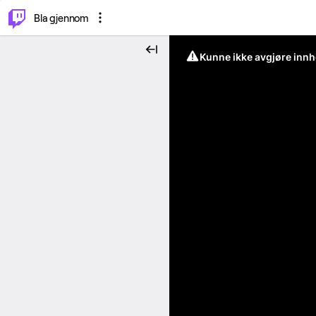
⌥
P
Bla gjennom
Kunne ikke avgjøre innh