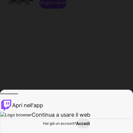
Sfoglia canali
Apri nell'app
Continua a usare il web
Accedi
Hai già un account?
Base
Sfoglia
Attività
Profilo