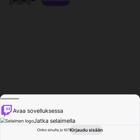
Avaa sovelluksessa
Jatka selaimella
Kirjaudu sisään
Onko sinulla jo tili?
Koti
Selaa
Toiminta
Profiili