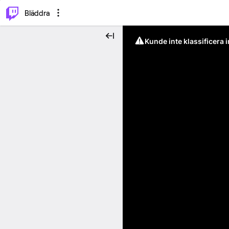
⌥
P
Bläddra
Kunde inte klassificera 