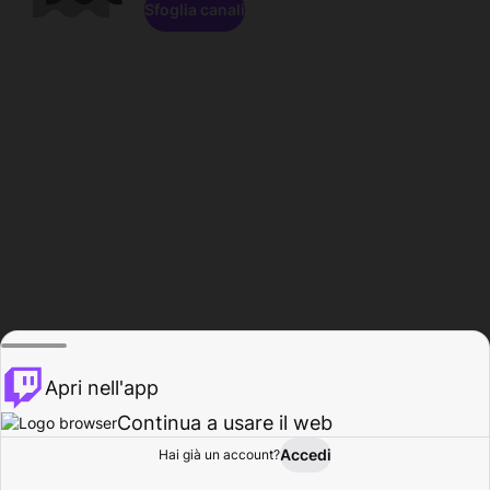
Sfoglia canali
Apri nell'app
Continua a usare il web
Accedi
Hai già un account?
Base
Sfoglia
Attività
Profilo