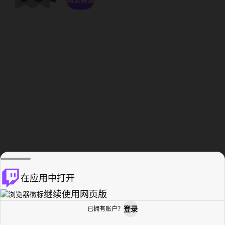
在应用中打开
继续使用网页版
登录
已拥有账户？
主页
浏览
活动纪录
个人资料