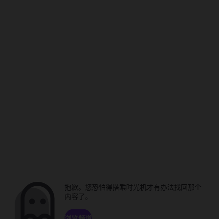
抱歉。您恐怕得搭乘时光机才有办法找回那个
内容了。
浏览频道