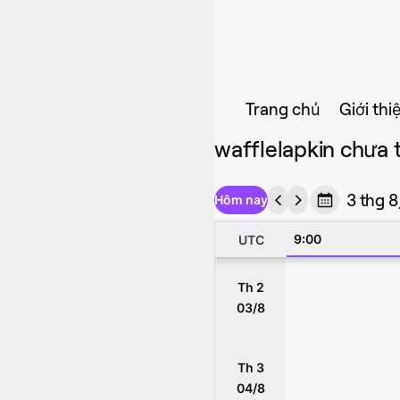
Trang chủ
Giới thi
wafflelapkin chưa t
3 thg 8
Hôm nay
9:00
UTC
Th 2
03/8
Th 3
04/8