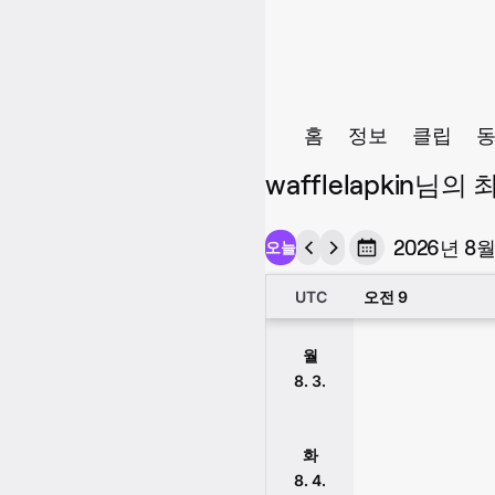
홈
정보
클립
wafflelapkin님
2026년 8월
오늘
UTC
오전 9
월
8. 3.
화
8. 4.