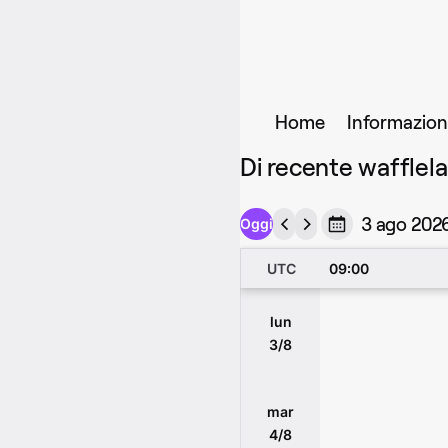
Home
Informazion
Di recente wafflel
3 ago 202
Oggi
UTC
09:00
lun
3/8
mar
4/8