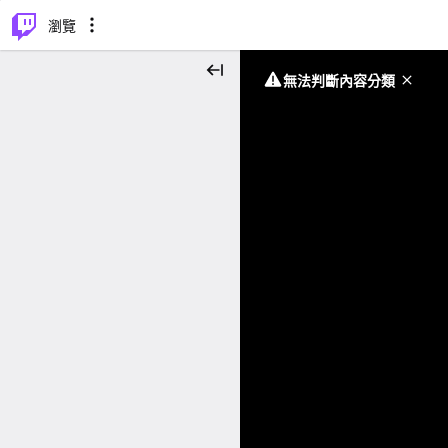
⌥
P
瀏覽
無法判斷內容分類