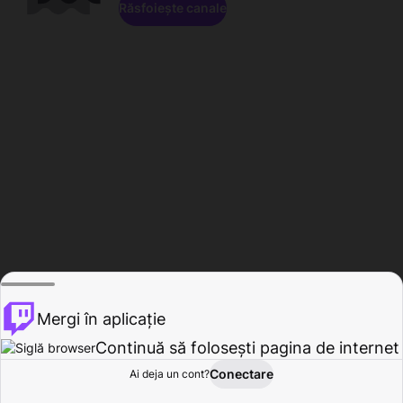
Răsfoiește canale
Mergi în aplicație
Continuă să folosești pagina de internet
Conectare
Ai deja un cont?
Acasă
Răsfoire
Activitate
Profil