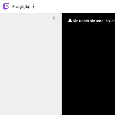
…
⌥
P
Przeglądaj
Nie udało się ustalić klas