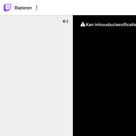
⌥
P
Bladeren
Kan inhoudsclassificati