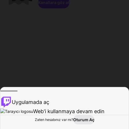
Kanallara göz at
Uygulamada aç
Web'i kullanmaya devam edin
Oturum Aç
Zaten hesabınız var mı?
Ana Sayfa
Gözat
Aktivite
Profil