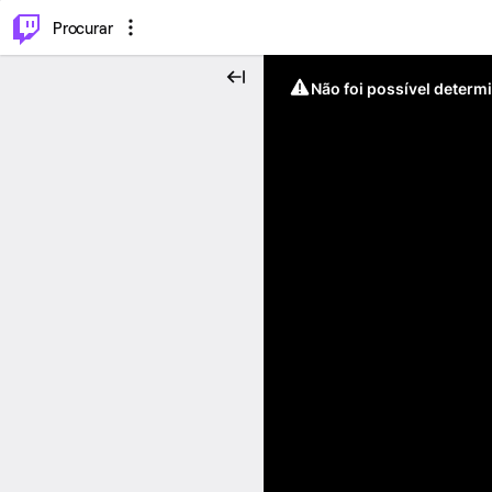
.
⌥
P
Procurar
Não foi possível determ