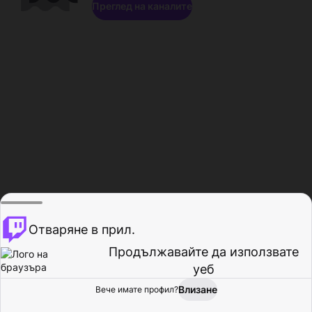
Преглед на каналите
Отваряне в прил.
Продължавайте да използвате
уеб
Влизане
Вече имате профил?
Начало
Преглед
Активност
Профил