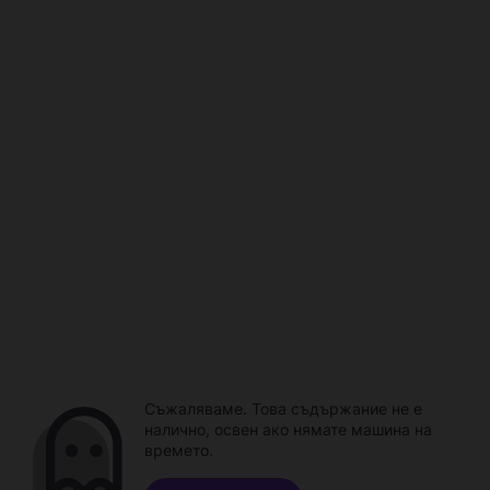
Съжаляваме. Това съдържание не е
налично, освен ако нямате машина на
времето.