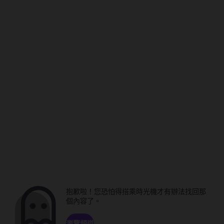
抱歉啦！您恐怕得搭乘時光機才有辦法找回那
個內容了。
瀏覽頻道