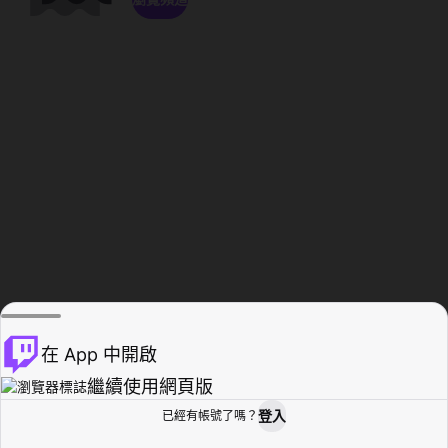
在 App 中開啟
繼續使用網頁版
登入
已經有帳號了嗎？
創作者基地
瀏覽
活動紀錄
個人檔案