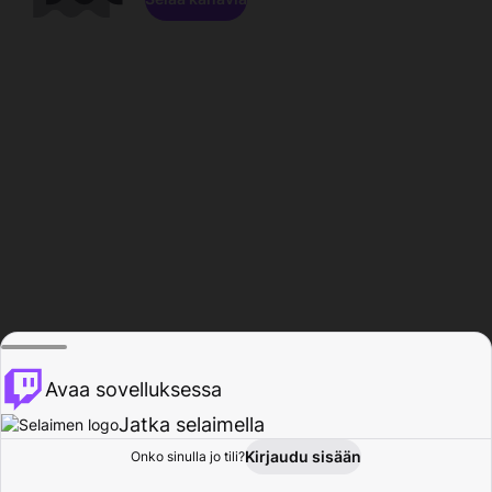
Avaa sovelluksessa
Jatka selaimella
Kirjaudu sisään
Onko sinulla jo tili?
Koti
Selaa
Toiminta
Profiili