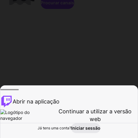
Procurar canais
Abrir na aplicação
Continuar a utilizar a versão
web
Iniciar sessão
Já tens uma conta?
Página inicial
Procurar
Atividade
Perfil