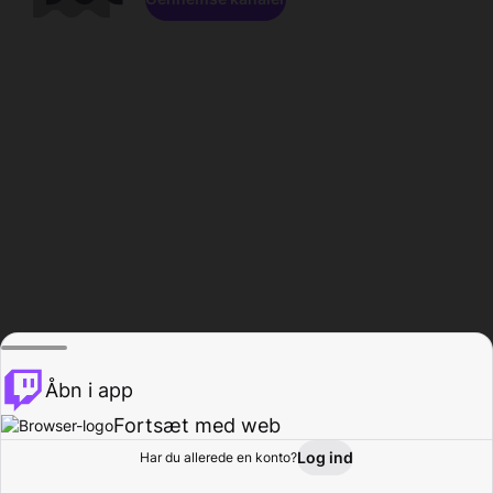
Åbn i app
Fortsæt med web
Log ind
Har du allerede en konto?
Hjem
Gennemse
Aktivitet
Profil