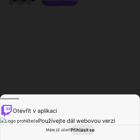
Otevřít v aplikaci
Používejte dál webovou verzi
Přihlásit se
Máte již účet?
Domů
Procházet
Aktivita
Profil