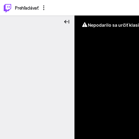
..
⌥
P
Prehľadávať
Nepodarilo sa určiť klas