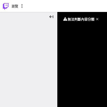
⌥
P
瀏覽
無法判斷內容分類