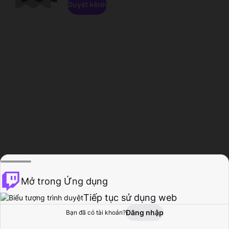
Duyệt kênh
Mở trong Ứng dụng
Tiếp tục sử dụng web
Đăng nhập
Bạn đã có tài khoản?
Trang chủ
Duyệt
Hoạt động
Hồ sơ