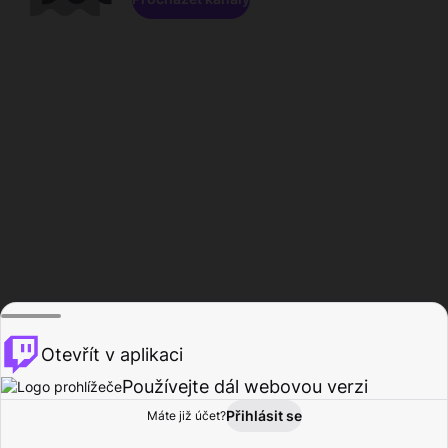
Otevřít v aplikaci
Používejte dál webovou verzi
Přihlásit se
Máte již účet?
Domů
Procházet
Aktivita
Profil