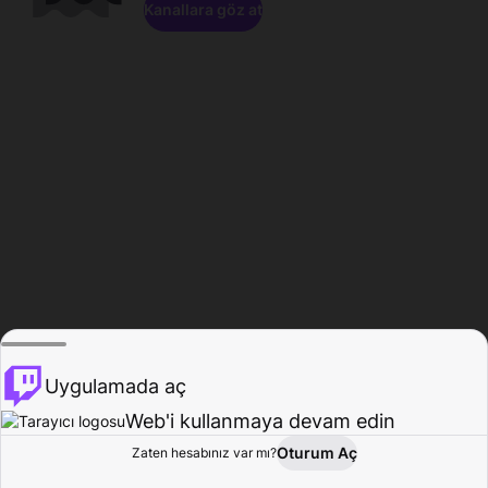
Kanallara göz at
Uygulamada aç
Web'i kullanmaya devam edin
Oturum Aç
Zaten hesabınız var mı?
Ana Sayfa
Gözat
Aktivite
Profil