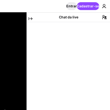
Entrar
Cadastrar-se
Chat da live