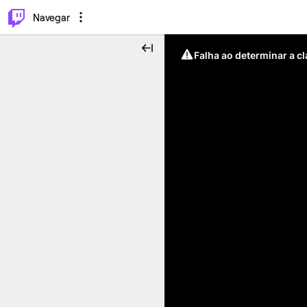
⌥
P
Navegar
Falha ao determinar a c