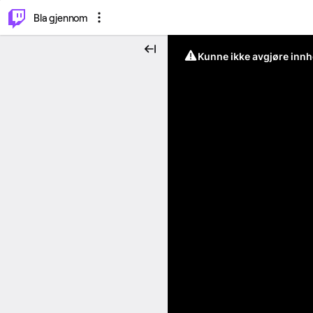
⌥
P
Bla gjennom
Kunne ikke avgjøre innh