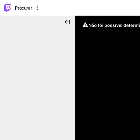
.
⌥
P
Procurar
Não foi possível determ