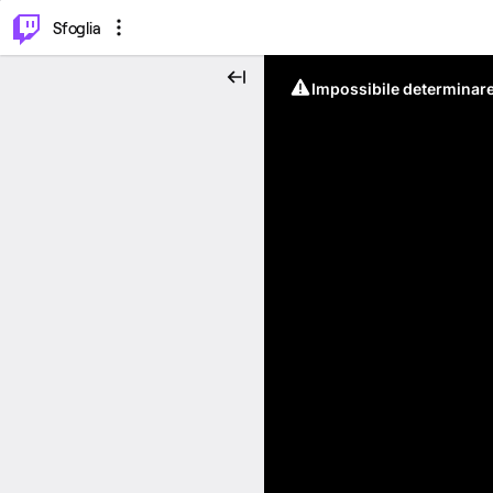
⌥
P
Sfoglia
Impossibile determinare