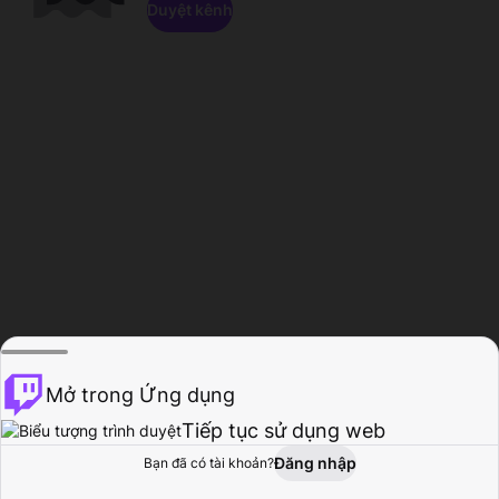
Duyệt kênh
Mở trong Ứng dụng
Tiếp tục sử dụng web
Đăng nhập
Bạn đã có tài khoản?
Trang chủ
Duyệt
Hoạt động
Hồ sơ