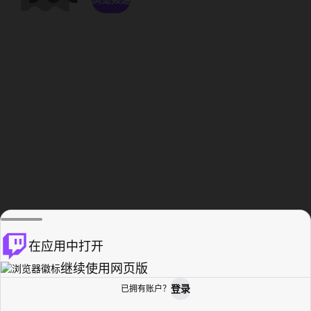
在应用中打开
继续使用网页版
登录
已拥有账户？
主页
浏览
活动纪录
个人资料