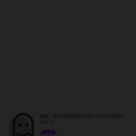
抱歉。您恐怕得搭乘时光机才有办法找回那个
内容了。
浏览频道