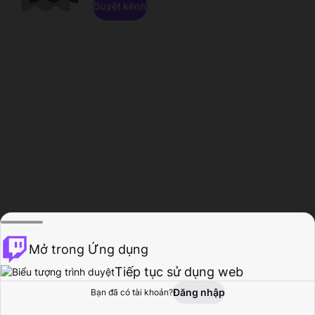
Duyệt kênh
Mở trong Ứng dụng
Tiếp tục sử dụng web
Đăng nhập
Bạn đã có tài khoản?
Trang chủ
Duyệt
Hoạt động
Hồ sơ