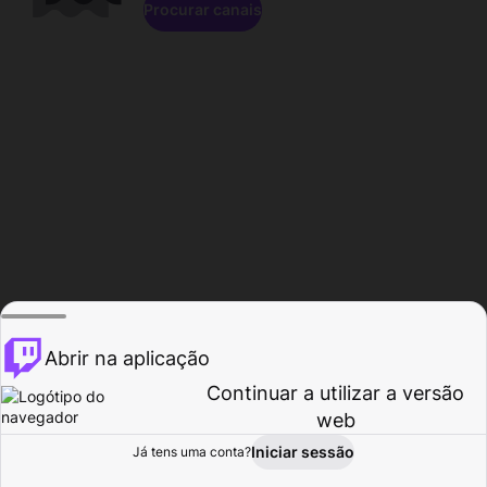
Procurar canais
Abrir na aplicação
Continuar a utilizar a versão
web
Iniciar sessão
Já tens uma conta?
Página inicial
Procurar
Atividade
Perfil