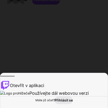
Otevřít v aplikaci
Používejte dál webovou verzi
Přihlásit se
Máte již účet?
Domů
Procházet
Aktivita
Profil