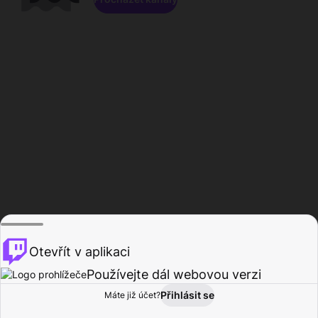
Otevřít v aplikaci
Používejte dál webovou verzi
Přihlásit se
Máte již účet?
Domů
Procházet
Aktivita
Profil