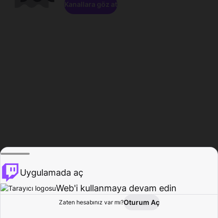
Kanallara göz at
Uygulamada aç
Web'i kullanmaya devam edin
Oturum Aç
Zaten hesabınız var mı?
Ana Sayfa
Gözat
Aktivite
Profil