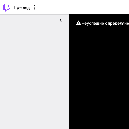
м...
⌥
P
Преглед
Неуспешно определяне