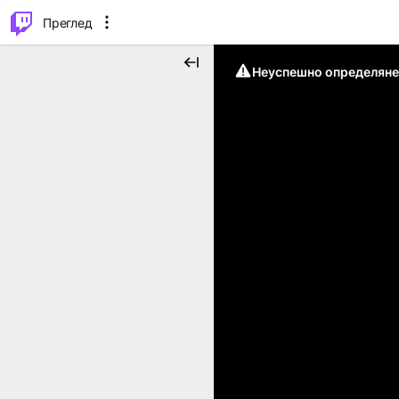
м...
⌥
P
Преглед
Неуспешно определяне