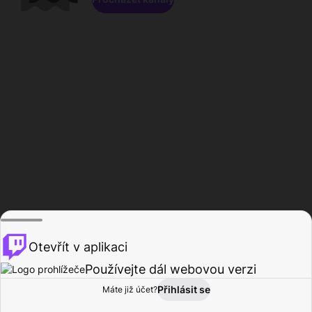
Otevřít v aplikaci
Používejte dál webovou verzi
Přihlásit se
Máte již účet?
Domů
Procházet
Aktivita
Profil