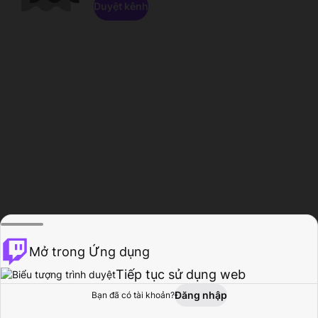
Duyệt kênh
Mở trong Ứng dụng
Tiếp tục sử dụng web
Đăng nhập
Bạn đã có tài khoản?
Trang chủ
Duyệt
Hoạt động
Hồ sơ